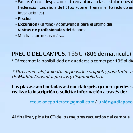
- Excursión
con desplazamiento en autocar a las instalaciones d
Federación Española de Fútbol (con entrenamiento incluido en
instalaciones)
.
-
Piscina
-
Excursión
(Karting) y convivencia para el ultimo día.
-
Visitas de profesionales
del deporte.
- Muchas sorpresas más…
165€
PRECIO DEL CAMPUS:
(80€ de matrícula)
* Ofrecemos la posibilidad de quedarse a comer por 10€ al dí
*
Ofrecemos alojamiento en pensión completa, para todos a
de Madrid. Consultar precios y disponibilidad.
Las plazas son limitadas así que date prisa y no te quedes s
realizar la inscripción o solicitar información a través de :
escueladeporterosn@gmail.com
/
unión@udlapove
Al finalizar, pide tu CD de los mejores recuerdos del campus.