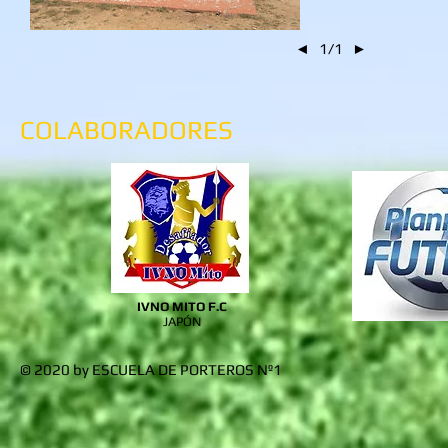
◄
1/1
►
COLABORADORES
IVNO MITO F.C
JAPÓN
© 2020 by ESCUELA DE PORTEROS Nº1