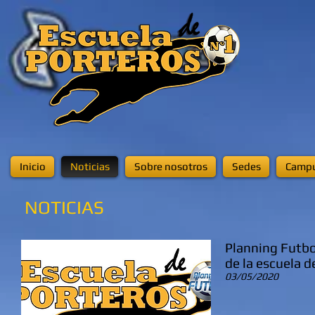
Inicio
Noticias
Sobre nosotros
Sedes
Campu
NOTICIAS
Planning Futbo
de la escuela d
03/05/2020